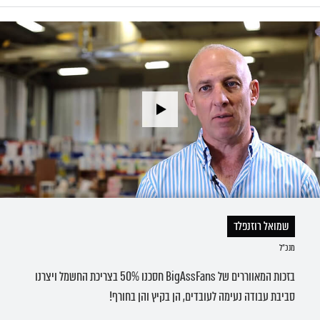
שמואל רוזנפלד
מנכ״ל
בזכות המאווררים של BigAssFans חסכנו 50% בצריכת החשמל ויצרנו
סביבת עבודה נעימה לעובדים, הן בקיץ והן בחורף!