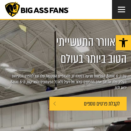
פתח סרגל נגישות
המאוורר התעשייתי
הטוב ביותר בעולם
עם ה-Basic 6, העליונות מגיעה כסטנדרט, מהכנפיים השקטות שלו ועד למפרט הבטיחות
העליון שלו. אז אם אתם מחפשים קירור זול ויעיל ללא כל הפעמונים והשריקות, ה-Basic 6
ידאג לכם.
לקבלת פרטים נוספים