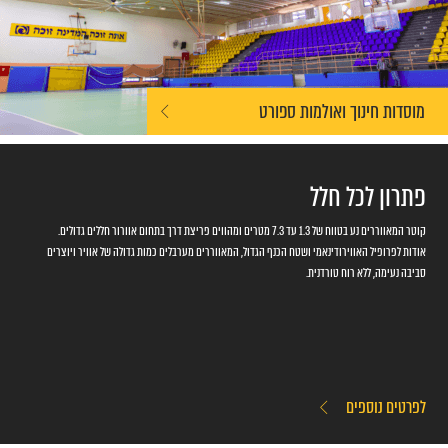
מוסדות חינוך ואולמות ספורט
פתרון לכל חלל
קוטר המאווררים נע בטווח של 1.3 עד 7.3 מטרים ומהווים פריצת דרך בתחום אוורור חללים גדולים.
אודות לפרופיל האווירודינאמי ושטח הכנף הגדול, המאווררים מערבלים כמות גדולה של אוויר ויוצרים
סביבה נעימה, ללא רוח טורדנית.
לפרטים נוספים