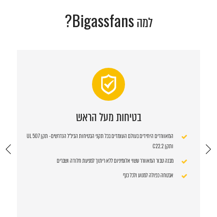
Bigassfans?
למה
בטיחות מעל הראש
המאווררים היחידים בעולם העומדים בכל תקני הבטיחות הבינ"ל הנדרשים- תקן UL 507
ותקן C22.2
מבנה טבור המאוורר עשוי אלומיניום ללא ריתוך למניעת חלודה ושברים
אבטחה כפולה למנוע ולכל כנף