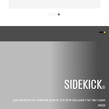
SIDEKICK
®
המאוורר האנכי והנייד משווק בקוטר של 122 ס"מ , מה שהופך אותו למאוורר נוח ויעיל לשימוש במגוון
מקומות.